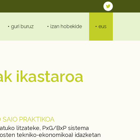
guri buruz
izan hobekide
eus
k ikastaroa
 SAIO PRAKTIKOA
eatuko litzateke, PxG/BxP sistema
xosten tekniko-ekonomikoa) idazketan