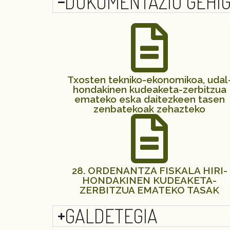
DOKUMENTAZIO GEHIG
Txosten tekniko-ekonomikoa, udal
hondakinen kudeaketa-zerbitzua
emateko eska daitezkeen tasen
zenbatekoak zehazteko
28. ORDENANTZA FISKALA HIRI-
HONDAKINEN KUDEAKETA-
ZERBITZUA EMATEKO TASAK
GALDETEGIA