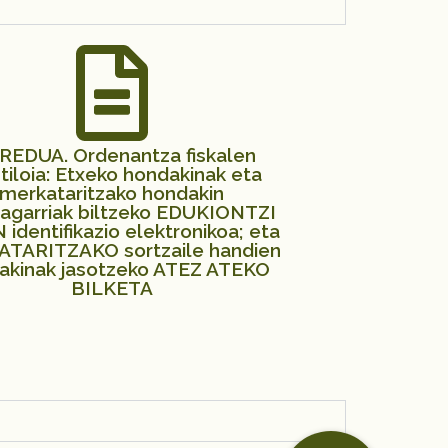
EREDUA. Ordenantza fiskalen
tiloia: Etxeko hondakinak eta
merkataritzako hondakin
lagarriak biltzeko EDUKIONTZI
 identifikazio elektronikoa; eta
TARITZAKO sortzaile handien
akinak jasotzeko ATEZ ATEKO
BILKETA