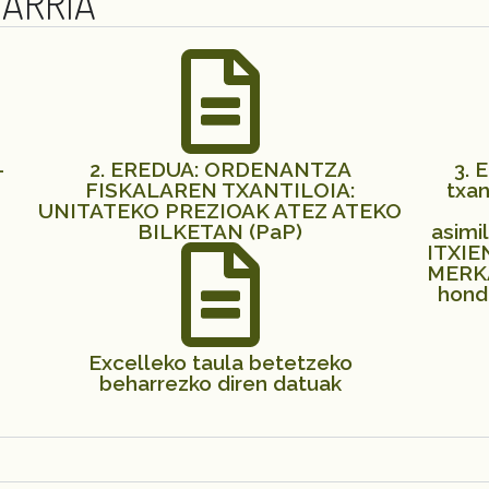
ARRIA
-
2. EREDUA: ORDENANTZA
3. 
FISKALAREN TXANTILOIA:
txan
UNITATEKO PREZIOAK ATEZ ATEKO
BILKETAN (PaP)
asimi
ITXIEN
MERKA
hond
Excelleko taula betetzeko
beharrezko diren datuak