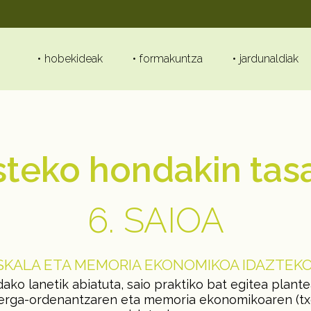
hobekideak
formakuntza
jardunaldiak
steko hondakin tasa
6. SAIOA
KALA ETA MEMORIA EKONOMIKOA IDAZTEKO
ko lanetik abiatuta, saio praktiko bat egitea plant
zerga-ordenantzaren eta memoria ekonomikoaren (t