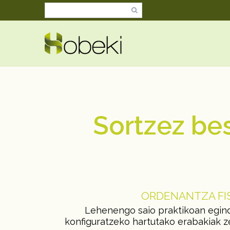
Sortzez be
ORDENANTZA FIS
Lehenengo saio praktikoan eginda
konfiguratzeko hartutako erabakiak 