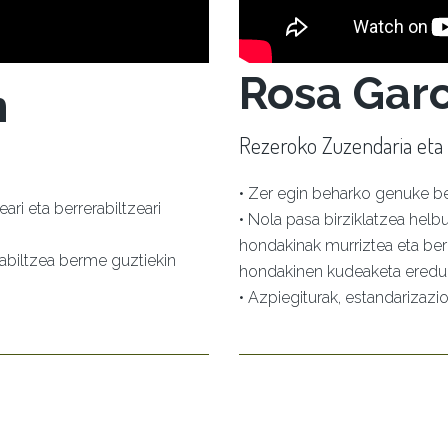
Rosa Garc
n
Rezeroko Zuzendaria eta
• Zer egin beharko genuke be
ari eta berrerabiltzeari
• Nola pasa birziklatzea hel
hondakinak murriztea eta ber
rabiltzea berme guztiekin
hondakinen kudeaketa eredu
• Azpiegiturak, estandarizazi