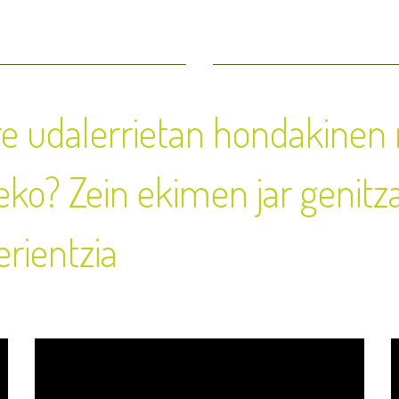
A
e udalerrietan hondakinen 
zeko? Zein ekimen jar genit
rientzia