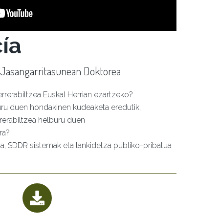
ía
 Jasangarritasunean Doktorea
rrerabiltzea Euskal Herrian ezartzeko?
buru duen hondakinen kudeaketa eredutik,
rerabiltzea helburu duen
ra?
oa, SDDR sistemak eta lankidetza publiko-pribatua