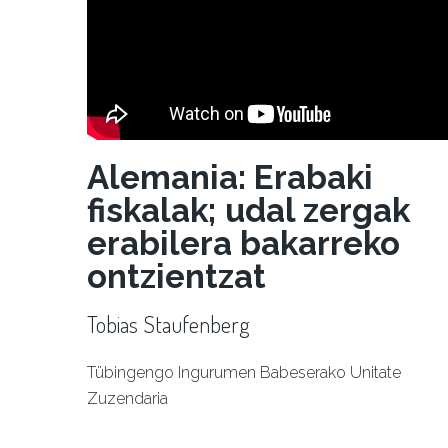
Alemania: Erabaki
fiskalak; udal zergak
erabilera bakarreko
ontzientzat
Tobias Staufenberg
Tübingengo Ingurumen Babeserako Unitate
Zuzendaria