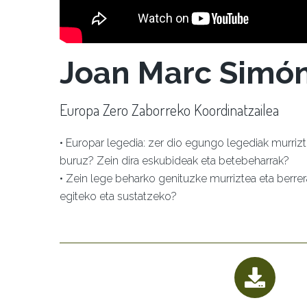
Joan Marc Simó
Europa Zero Zaborreko Koordinatzailea
• Europar legedia: zer dio egungo legediak murrizte
buruz? Zein dira eskubideak eta betebeharrak?
• Zein lege beharko genituzke murriztea eta berre
egiteko eta sustatzeko?