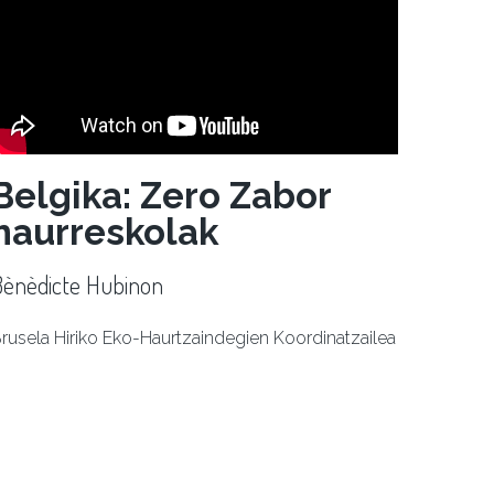
Belgika: Zero Zabor
haurreskolak
Bènèdicte Hubinon
rusela Hiriko Eko-Haurtzaindegien Koordinatzailea