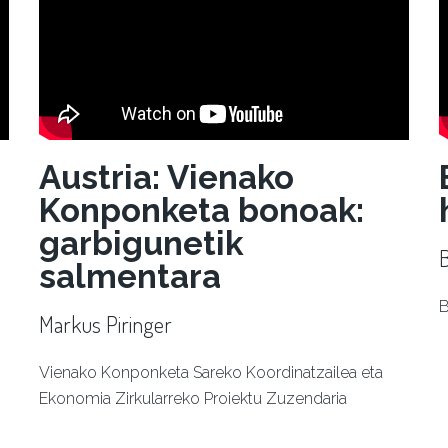
Austria: Vienako
Konponketa bonoak:
garbigunetik
salmentara
B
Markus Piringer
Vienako Konponketa Sareko Koordinatzailea eta
Ekonomia Zirkularreko Proiektu Zuzendaria