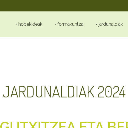
hobekideak
formakuntza
jardunaldiak
JARDUNALDIAK 2024
GUTXITZEA ETA BE