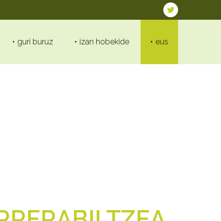
guri buruz
izan hobekide
eus
RRERABILTZEA