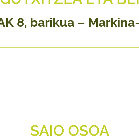
K 8, barikua – Markina
SAIO OSOA