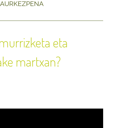
AURKEZPENA
murrizketa eta
zake martxan?