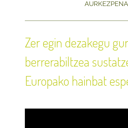
AURKEZPEN
Zer egin dezakegu gur
berrerabiltzea sustat
Europako hainbat espe