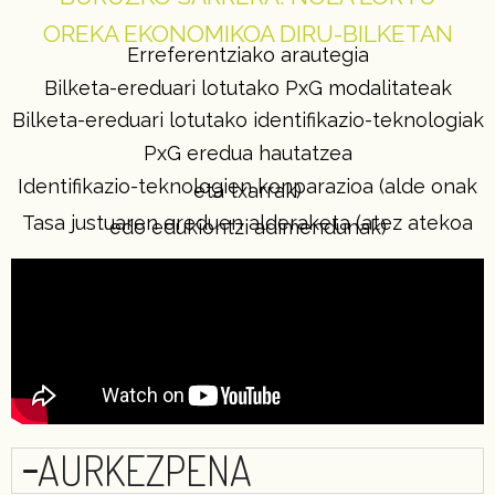
OREKA EKONOMIKOA DIRU-BILKETAN
Erreferentziako arautegia
Bilketa-ereduari lotutako PxG modalitateak
Bilketa-ereduari lotutako identifikazio-teknologiak
PxG eredua hautatzea
Identifikazio-teknologien konparazioa (alde onak
eta txarrak)
Tasa justuaren ereduen alderaketa (atez atekoa
edo edukiontzi adimendunak)
AURKEZPENA