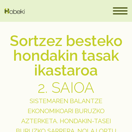
Sortzez besteko
hondakin tasak
ikastaroa
2. SAIOA
SISTEMAREN BALANTZE
eus
EKONOMIKOARI BURUZKO
AZTERKETA. HONDAKIN-TASEI
BURUZKO SARRERA. NOLA LORTU