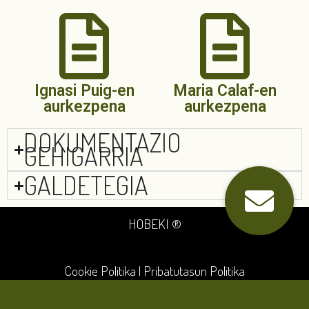
Ignasi Puig-en
Maria Calaf-en
aurkezpena
aurkezpena
DOKUMENTAZIO
GEHIGARRIA
GALDETEGIA
HOBEKI ®
Cookie Politika
|
Pribatutasun Politika